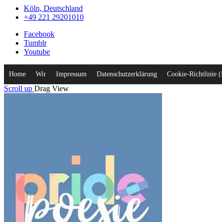
Köln, Deutschland
+49 221 29201010
Facebook
Tumblr
Youtube
Home
Wir
Impressum
Datenschutzerklärung
Cookie-Richtlinie 
Scroll up
Drag
View