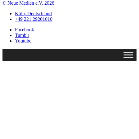
© Neue Medien e.V. 2026
Köln, Deutschland
+49 221 29201010
Facebook
Tumblr
Youtube
Pride Words für alle
Workshop Anmeldung
Die Teams
Stadtteil Kaffeeklatsch
Workshop Angemeldet
Sponsor werden
Couchgespräche
Spreche uns an
Pride Poesie
Impressum
BOX
Datenschutz
Queer Library