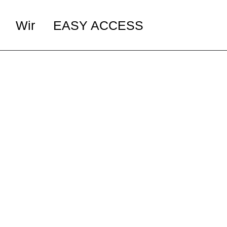
Wir
EASY ACCESS
 Anmeldung
Die Teams
 Angemeldet
Sponsor werden
Spreche uns an
Impressum
Datenschutz