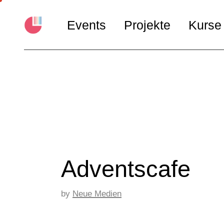
Events
Projekte
Kurse
Pride Words für alle
Workshop
Stadtteil Kaffeeklatsch
Workshop
Couchgespräche
Pride Poesie
BOX
Queer Library
Adventscafe
by
Neue Medien