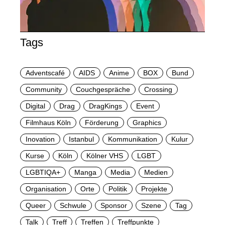
Tags
Adventscafé
AIDS
Anime
BOX
Bund
Community
Couchgespräche
Crossing
Digital
Drag
DragKings
Event
Filmhaus Köln
Förderung
Graphics
Inovation
Istanbul
Kommunikation
Kulur
Kurse
Köln
Kölner VHS
LGBT
LGBTIQA+
Manga
Media
Medien
Organisation
Orte
Politik
Projekte
Queer
Schwule
Sponsor
Szene
Tag
Talk
Treff
Treffen
Treffpunkte