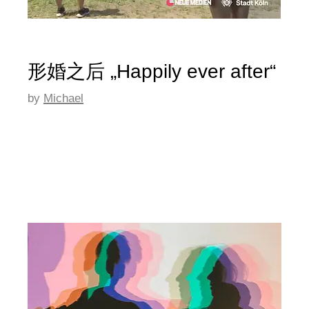
形婚之后 „Happily ever after“
by
Michael