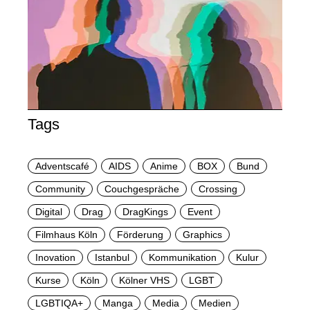
Tags
Adventscafé
AIDS
Anime
BOX
Bund
Community
Couchgespräche
Crossing
Digital
Drag
DragKings
Event
Filmhaus Köln
Förderung
Graphics
Inovation
Istanbul
Kommunikation
Kulur
Kurse
Köln
Kölner VHS
LGBT
LGBTIQA+
Manga
Media
Medien